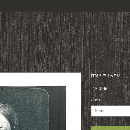
אמא של יערה
Price
‏49.00 ‏₪
*
מידה
Select