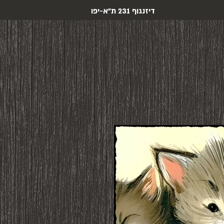
דיזנגוף 231 ת"א-יפו