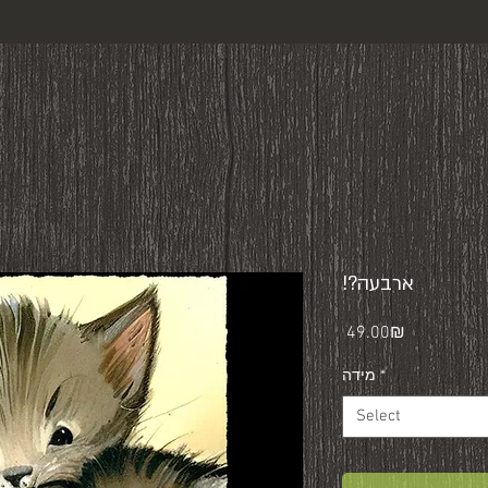
!?ארבעה
Price
‏49.00 ‏₪
*
מידה
Select