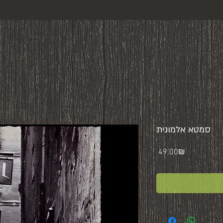
סמטא אלמונית
Price
‏49.00 ‏₪