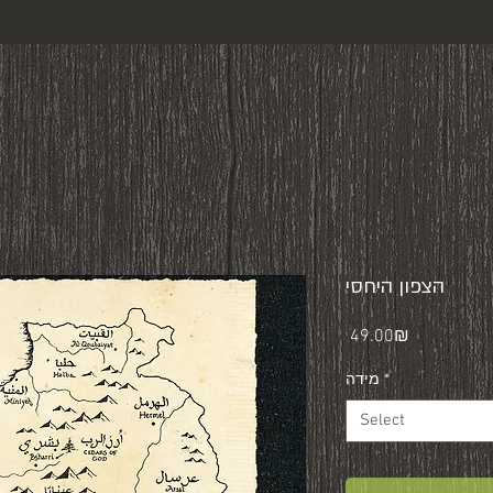
הצפון היחסי
Price
‏49.00 ‏₪
*
מידה
Select