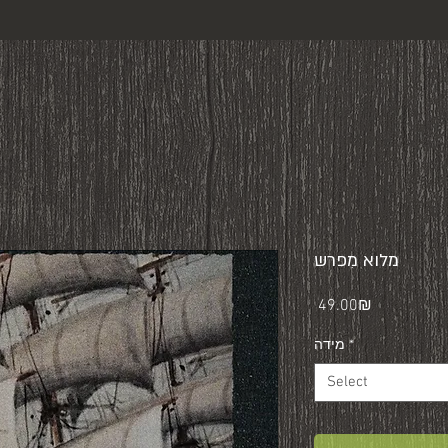
מלוא מִפרש
Price
‏49.00 ‏₪
*
מידה
Select