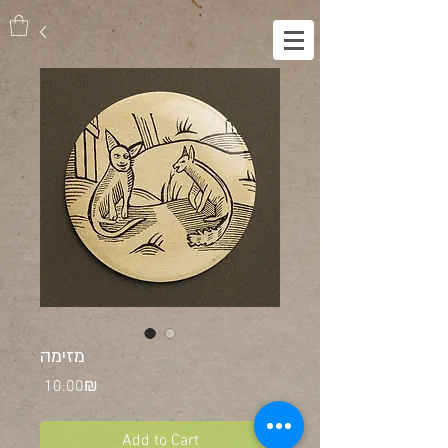
מזימה
Price
‏10.00 ‏₪
Add to Cart