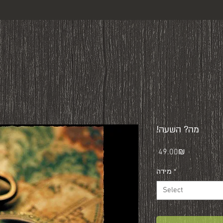
!מה? השעה
Price
‏49.00 ‏₪
*
מידה
Select