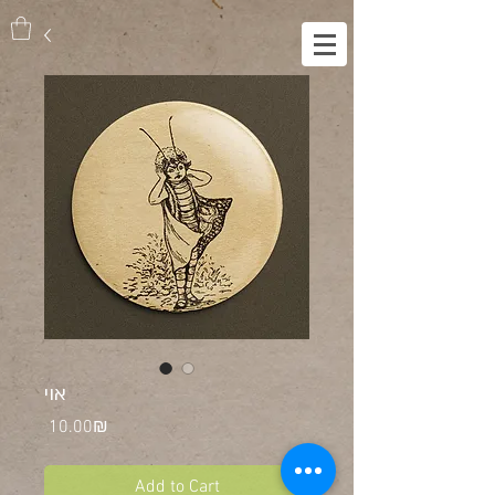
אוי
Price
‏10.00 ‏₪
Add to Cart