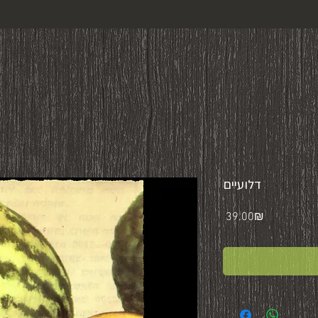
דלועיים
Price
‏39.00 ‏₪