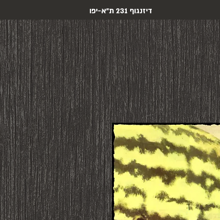
דיזנגוף 231 ת"א-יפו