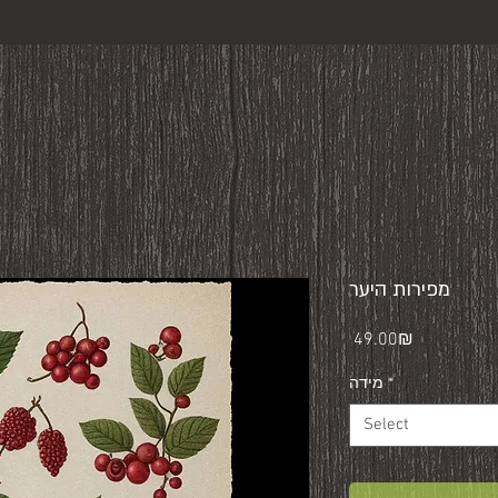
מפירות היער
Price
‏49.00 ‏₪
*
מידה
Select