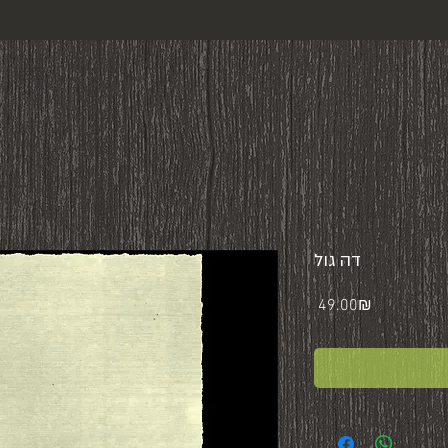
דה גול
Price
‏49.00 ‏₪