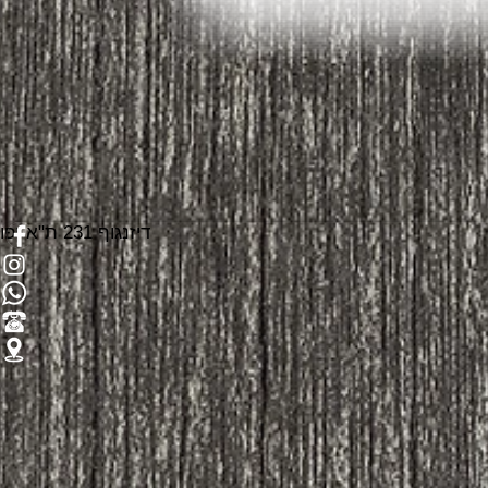
דיזנגוף 231 ת"א-יפו