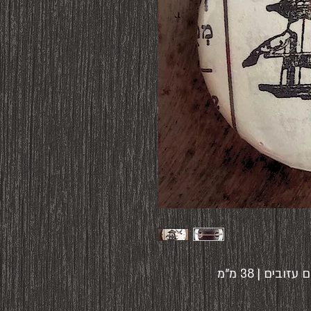
ים | 38 מ"מ