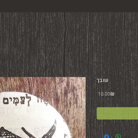
שובך
Price
‏10.00 ‏₪