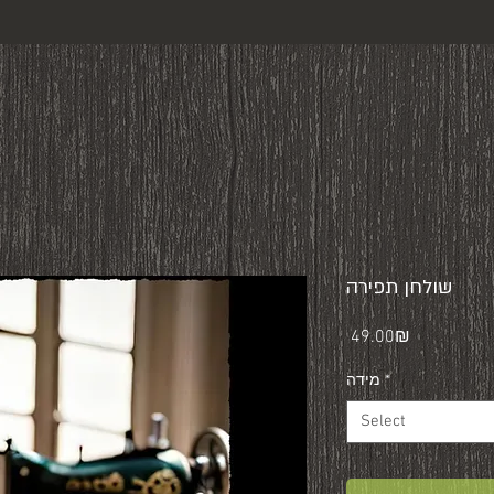
שולחן תפירה
Price
‏49.00 ‏₪
*
מידה
Select