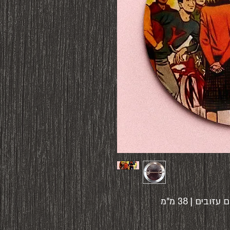
ים | 38 מ"מ