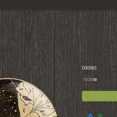
030811
Price
‏10.00 ‏₪