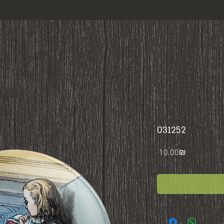
031252
Price
‏10.00 ‏₪