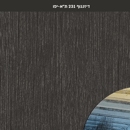
דיזנגוף 231 ת"א-יפו