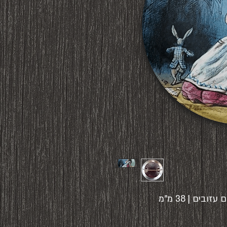
ים | 38 מ"מ