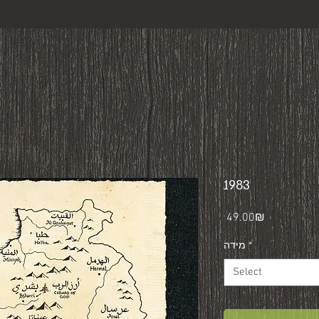
1983
Price
‏49.00 ‏₪
*
מידה
Select