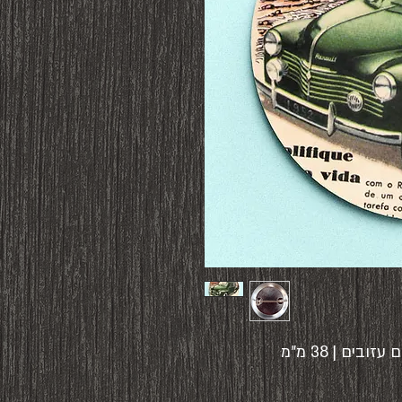
ים | 38 מ"מ