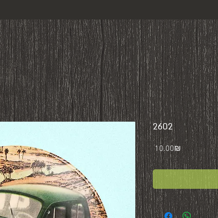
2602
Price
‏10.00 ‏₪