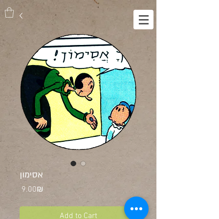
אסימון
Price
‏9.00 ‏₪
Add to Cart