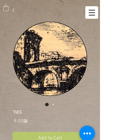
גשר
Price
‏9.00 ‏₪
Add to Cart