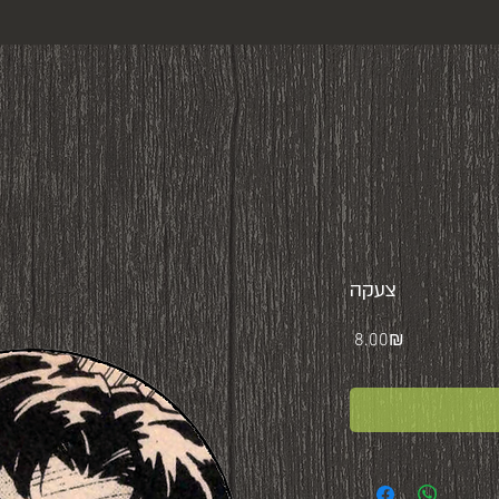
צעקה
Price
‏8.00 ‏₪