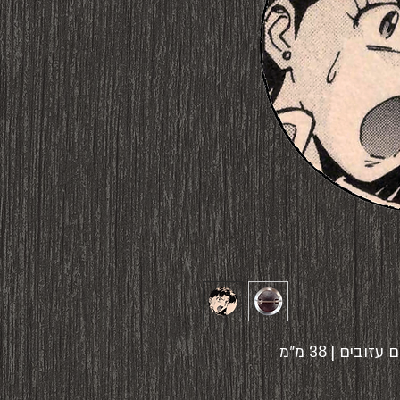
ים | 38 מ"מ