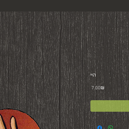
היי
Price
‏7.00 ‏₪