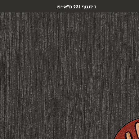
דיזנגוף 231 ת"א-יפו