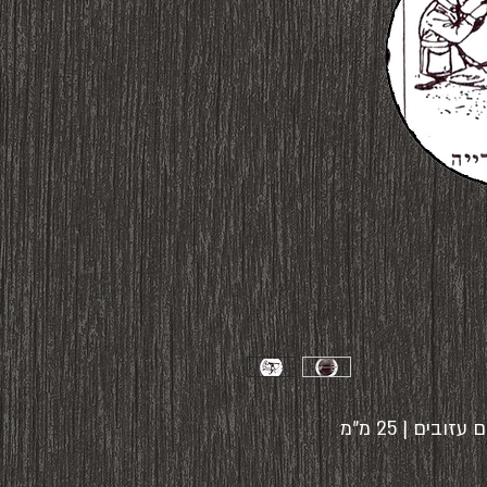
ים | 25 מ"מ