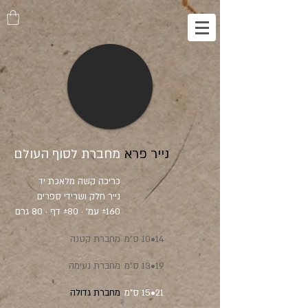
נייר פרא
מחברת לסוף העולם
כריכה קשה מלאכת יד
נייר חלק ושרידי ספרים
±160 עמ' · ±80 דף · 80 גרם
14•10 ס"מ
מחברת קטנה
19•13 ס"מ
מחברת נעימה
21•15 ס"מ
מחברת גדולה