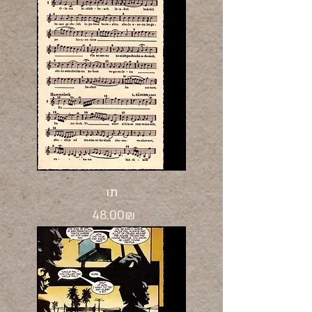
תו
Price
‏48.00 ‏₪